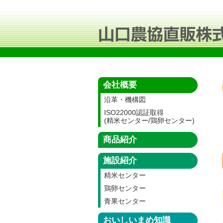
会社概要
沿革・機構図
ISO22000認証取得
(精米センター/鶏卵センター)
商品紹介
施設紹介
精米センター
鶏卵センター
青果センター
おいしいまめ知識