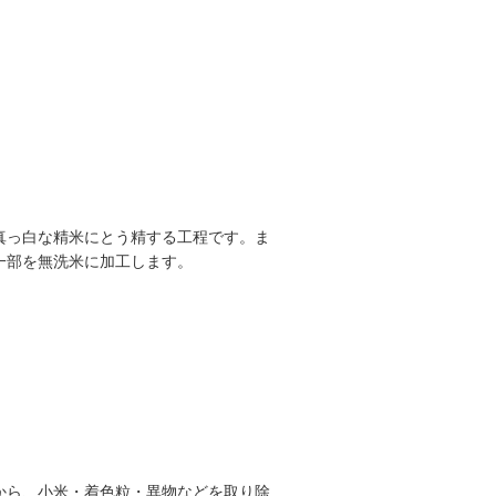
真っ白な精米にとう精する工程です。ま
一部を無洗米に加工します。
から、小米・着色粒・異物などを取り除