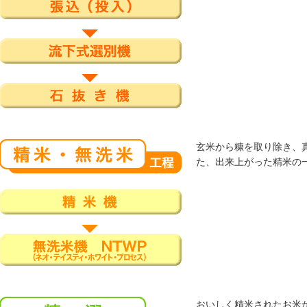
玄米から糠を取り除き、
た、出来上がった精米の
おいしく精米されたお米